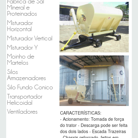
Fábrica de Sal
Mineral e
Proteinados
Misturador
Horizontal
Misturador Vertical
Misturador Y
Moinho de
Martelos
Silos
Armazenadores
Silo Fundo Conico
Transportador
Helicoidal
Ventiladores
CARACTERÍSTICAS:
- Acionamento: Tomada de força
do trator - Descarga pode ser feita
dos dois lados - Escada Trazeiras
- Chassis reforçado, feitos em