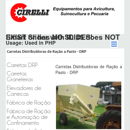
Smart Slider with ID #5 does NOT EXIST or has NO SLIDES!
Usage: Used in PHP
Carretas Distribuidoras de Ração a Pasto - DRP
home
Carretas DRP
Carretas Distribuidoras de Ração a
sobre
Pasto - DRP
Carretas
Graneleiras
produtos
Elevadores de
Canecas
representantes
Fábrica de Ração
cotações
Fábrica de Ração
e Automação de
contato
Confinamento