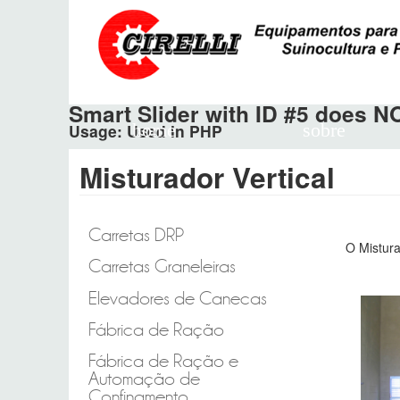
Smart Slider with ID #5 does 
home
sobre
Usage: Used in PHP
Misturador Vertical
Carretas DRP
O Mistura
Carretas Graneleiras
Elevadores de Canecas
Fábrica de Ração
Fábrica de Ração e
Automação de
Confinamento